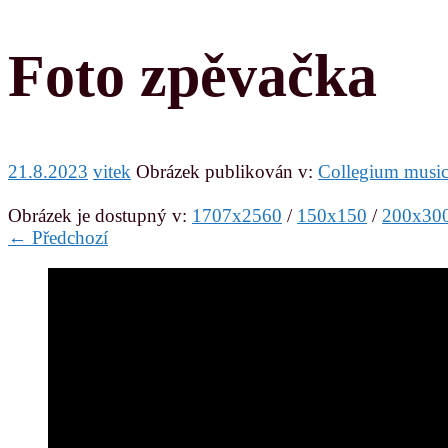
Foto zpěvačka
21.8.2023
vitek
Obrázek publikován v:
Collegium musicu
Obrázek je dostupný v:
1707x2560
/
150x150
/
200x30
← Předchozí