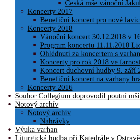
Česká mše vánoční Jakub
Koncerty 2017
Benefiční koncert pro nové lavic
Koncerty 2018
Vánoční koncert 30.12.2018 v 1
Program koncertu 11.11.2018 Li
Ohlédnutí za koncertem s varh
Koncerty pro rok 2018 ve farnos
Koncert duchovní hudby 9. září 
Benefiční koncert na varhany hr
Koncerty 2016
Soubor Collegium doprovodil poutní mši 
Notový archív
Notový archív
Nahrávky
Výuka varhan
Liturgická hudba při Katedrále v Ostravě