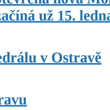
ačíná už 15. ledn
edrálu v Ostravě
ravu