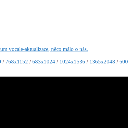
m vocale-aktualizace, něco málo o nás.
0
/
768x1152
/
683x1024
/
1024x1536
/
1365x2048
/
600