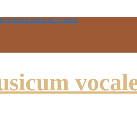
s prvňáčků začíná už 15. ledna
usicum vocal
atby, pohřby