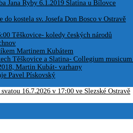
a Jana Ryby 6.1.2019 Slatina u Bílovce
e do kostela sv. Josefa Don Bosco v Ostravě
6:00 Těškovice- koledy českých národů
chnov
aníkem Martinem Kubátem
tech Těškovice a Slatina- Collegium musicum
2018, Martin Kubát- varhany
aje Pavel Pískovský
svatou 16.7.2026 v 17:00 ve Slezské Ostravě