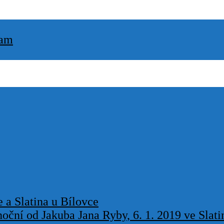
ram
 a Slatina u Bílovce
oční od Jakuba Jana Ryby, 6. 1. 2019 ve Slati