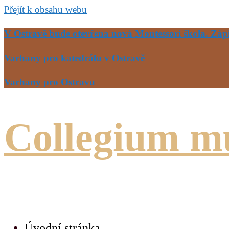
Přejít k obsahu webu
V Ostravě bude otevřena nová Montessori škola. Zápi
Varhany pro katedrálu v Ostravě
Varhany pro Ostravu
Collegium m
duchovní hudba, koncerty, sv
Úvodní stránka