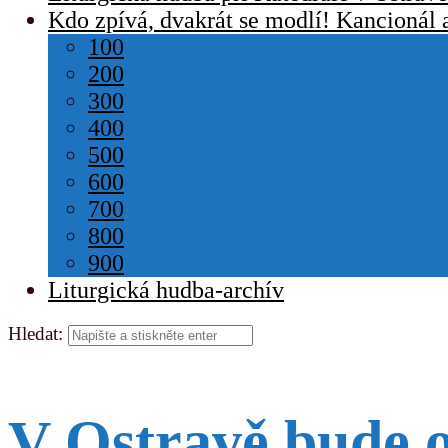
Kdo zpívá, dvakrát se modlí! Kancionál 
100
200
300
400
500
600
700
800
900
Liturgická hudba-archív
Hledat:
V Ostravě bude o