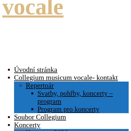
vocale
duchovní hudba, koncerty,
svatby, pohřby
Úvodní stránka
Collegium musicum vocale- kontakt
Repertoár
Svatby, pohřby, koncerty –
program
Program pro koncerty
Soubor Collegium
Koncerty