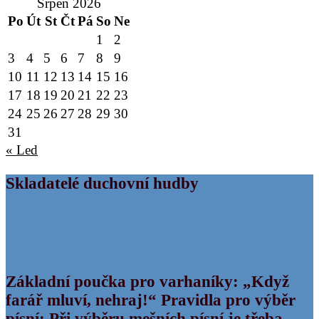
Srpen 2026
Po
Út
St
Čt
Pá
So
Ne
1
2
3
4
5
6
7
8
9
10
11
12
13
14
15
16
17
18
19
20
21
22
23
24
25
26
27
28
29
30
31
« Led
Skladatelé duchovní hudby
Základní poučka pro varhaníky: „Když
farář mluví, nehraj!“ Pravidla pro výběr
písní: Při výběru mešních písní je třeba