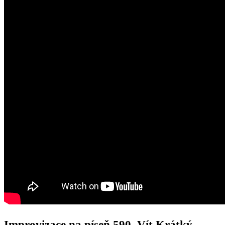
Improvizace na píseň 590, Vít Krátký