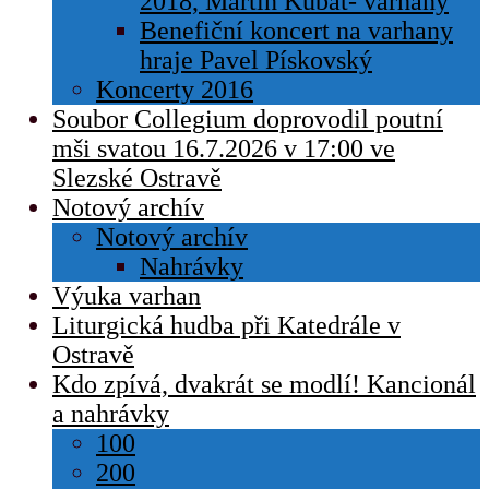
2018, Martin Kubát- varhany
Benefiční koncert na varhany
hraje Pavel Pískovský
Koncerty 2016
Soubor Collegium doprovodil poutní
mši svatou 16.7.2026 v 17:00 ve
Slezské Ostravě
Notový archív
Notový archív
Nahrávky
Výuka varhan
Liturgická hudba při Katedrále v
Ostravě
Kdo zpívá, dvakrát se modlí! Kancionál
a nahrávky
100
200