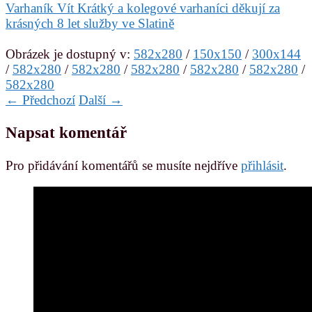
Varhaník Vít Krátký a kolegové varhaníci děkují za
krásných 8 let služby ve Slatině
Obrázek je dostupný v:
582x280
/
150x150
/
300x144
/
582x280
/
582x280
/
582x280
/
582x280
/
582x280
/
582x280
← Předchozí
Další →
Napsat komentář
Pro přidávání komentářů se musíte nejdříve
přihlásit
.