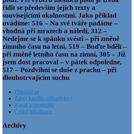
řídit se především jejich texty a
souvisejícími okolnostmi. Jako příklad
uvádíme: 516 – Na své tváře padáme –
vhodná při mrazech a náledí, 312 –
Nedejme se k spánku svésti – při změně
zimního času na letní, 519 – Buďte bdělí –
při změně letního času na zimní, 305 – Již
jsem dost pracoval – v pátek odpoledne,
517 – Pozdvihni se duše z prachu – při
dlouhotrvajícím suchu
Přihlásit se
Zdroj kanálů (příspěvky)
Kanál komentářů
Česká lokalizace
Archivy