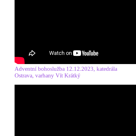
Adventní bohoslužba 12.12.2023, katedrála
Ostrava, varhany Vít Krátký