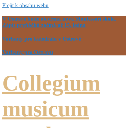
Přejít k obsahu webu
V Ostravě bude otevřena nová Montessori škola.
Zápis prvňáčků začíná už 15. ledna
Varhany pro katedrálu v Ostravě
Varhany pro Ostravu
Collegium
musicum