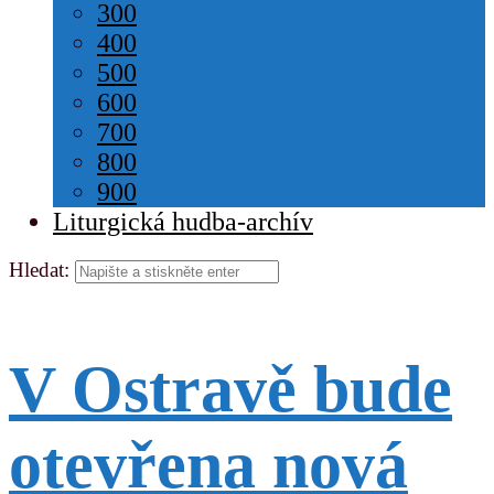
300
400
500
600
700
800
900
Liturgická hudba-archív
Hledat:
V Ostravě bude
otevřena nová