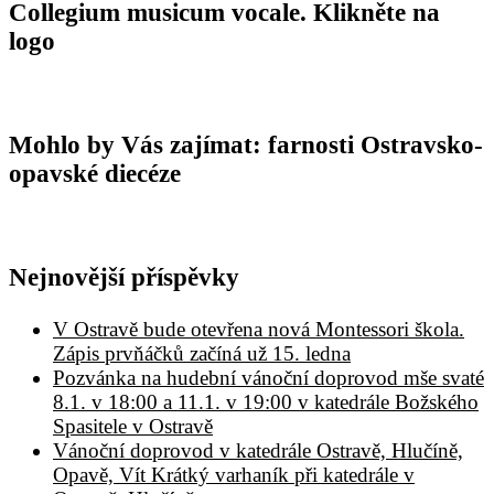
Collegium musicum vocale. Klikněte na
logo
Mohlo by Vás zajímat: farnosti Ostravsko-
opavské diecéze
Nejnovější příspěvky
V Ostravě bude otevřena nová Montessori škola.
Zápis prvňáčků začíná už 15. ledna
Pozvánka na hudební vánoční doprovod mše svaté
8.1. v 18:00 a 11.1. v 19:00 v katedrále Božského
Spasitele v Ostravě
Vánoční doprovod v katedrále Ostravě, Hlučíně,
Opavě, Vít Krátký varhaník při katedrále v